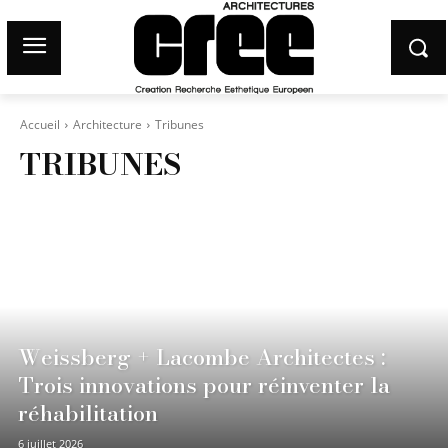
Accueil
Architecture
Tribunes
TRIBUNES
Weissberg + Lacombe Architectes :
Trois innovations pour réinventer la
réhabilitation
6 juillet 2026