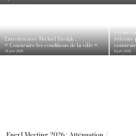
Permis d
Entretien avec Michiel Riedijk :
réforme 
« Construire les conditions de la ville »
construi
18 juin 2026
8 juin 2026
EnerJ Meeting 2026 : Atténuation /