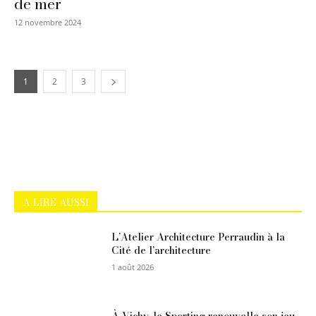
de mer
12 novembre 2024
1
2
3
A LIRE AUSSI
L’Atelier Architecture Perraudin à la
Cité de l’architecture
1 août 2026
À Vichy, le Sporting renouvelle son jeu