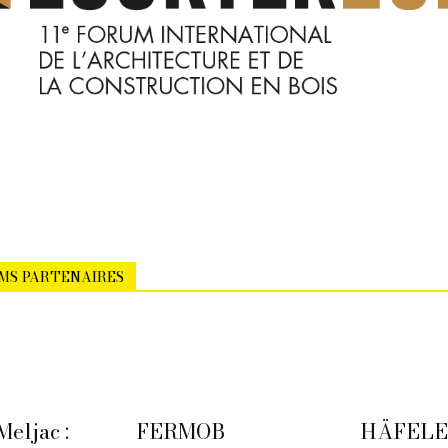
MS PARTENAIRES
Meljac :
FERMOB
HÄFELE