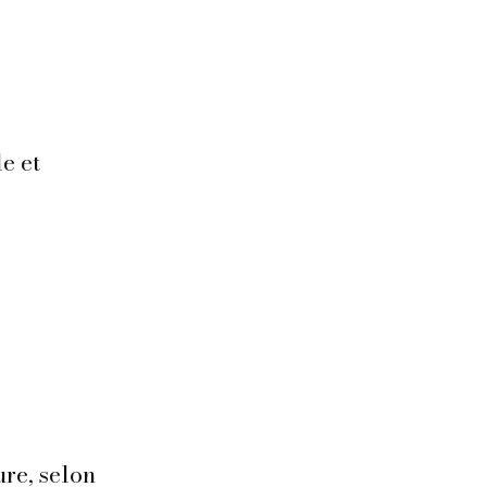
e et
ure, selon