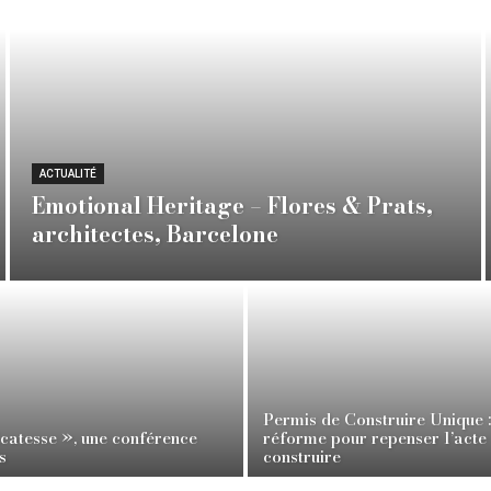
ACTUALITÉ
Emotional Heritage – Flores & Prats,
architectes, Barcelone
Permis de Construire Unique :
icatesse », une conférence
réforme pour repenser l’acte
s
construire