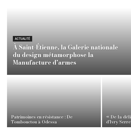
ACTUALITÉ
À Saint-Étienne, la Galerie nationale
du design métamorphose la
Manufacture d’armes
Patrimoines en résistance : De
« De la dél
Tombouctou à Odessa
d’Ivry Serre