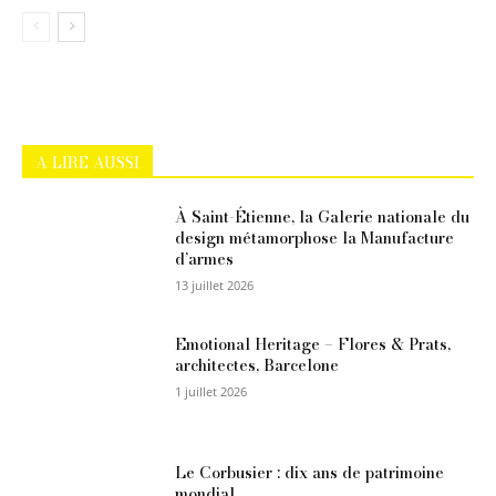
A LIRE AUSSI
À Saint-Étienne, la Galerie nationale du
design métamorphose la Manufacture
d’armes
13 juillet 2026
Emotional Heritage – Flores & Prats,
architectes, Barcelone
1 juillet 2026
Le Corbusier : dix ans de patrimoine
mondial