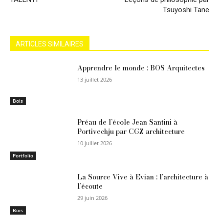
Tsuyoshi Tane
ARTICLES SIMILAIRES
Apprendre le monde : BOS Arquitectes
13 juillet 2026
Bois
Préau de l’école Jean Santini à
Portivechju par CGZ architecture
10 juillet 2026
Portfolio
La Source Vive à Evian : l’architecture à
l’écoute
29 juin 2026
Bois