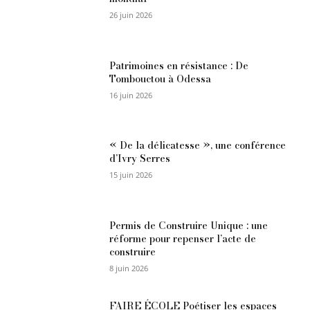
26 juin 2026
Patrimoines en résistance : De
Tombouctou à Odessa
16 juin 2026
« De la délicatesse », une conférence
d’Ivry Serres
15 juin 2026
Permis de Construire Unique : une
réforme pour repenser l’acte de
construire
8 juin 2026
FAIRE ÉCOLE Poétiser les espaces