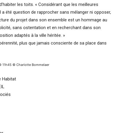
’habiter les toits. « Considérant que les meilleures
il a été question de rapprocher sans mélanger ni opposer,
tecture du projet dans son ensemble est un hommage au
plicité, sans ostentation et en recherchant dans son
tion adaptés à la ville héritée. »
 pérennité, plus que jamais consciente de sa place dans
© 11h45 © Charlotte Bommelaer
e Habitat
EIL
sociés