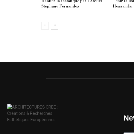
Habiter la restanque par l’Atelier
Tenir la li
Stéphane Fernandez
Hessamfar 