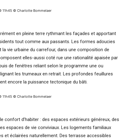
© 11h45 © Charlotte Bommelaer
grément en pleine terre rythmant les façades et apportant
résidents tout comme aux passants. Les formes adoucies
t la vie urbaine du carrefour, dans une composition de
composent elles-aussi coté rue une rationalité apaisée par
ppuis de fenêtres reliant selon le programme une ou
ulignant les trumeaux en retrait. Les profondes feuillures
ent encore la puissance tectonique du bâti.
© 11h45 © Charlotte Bommelaer
 le confort d’habiter : des espaces extérieurs généreux, des
es espaces de vie conviviaux. Les logements familiaux
s et éclairées naturellement. Des terrasse accessibles