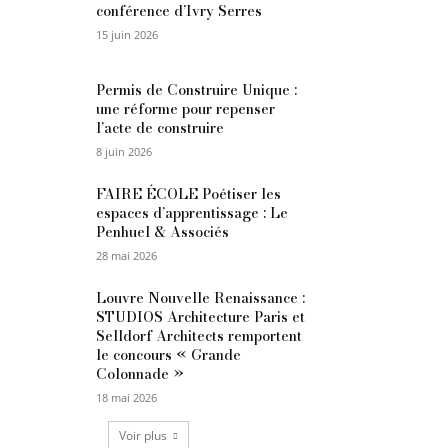
conférence d’Ivry Serres
15 juin 2026
Permis de Construire Unique :
une réforme pour repenser
l’acte de construire
8 juin 2026
FAIRE ÉCOLE Poétiser les
espaces d’apprentissage : Le
Penhuel & Associés
28 mai 2026
Louvre Nouvelle Renaissance :
STUDIOS Architecture Paris et
Selldorf Architects remportent
le concours « Grande
Colonnade »
18 mai 2026
Voir plus