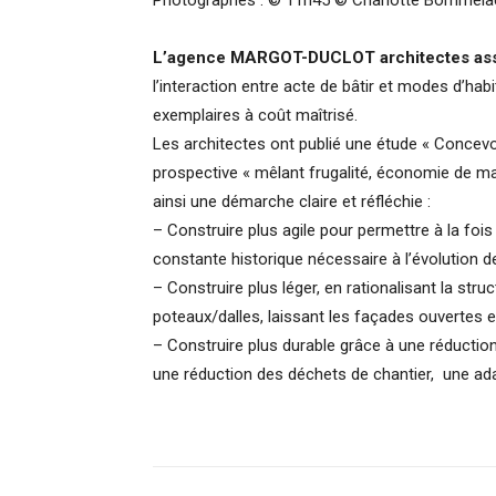
Photographes : © 11h45 © Charlotte Bommela
L’agence MARGOT-DUCLOT architectes as
l’interaction entre acte de bâtir et modes d’h
exemplaires à coût maîtrisé.
Les architectes ont publié une étude « Concevoir
prospective « mêlant frugalité, économie de mati
ainsi une démarche claire et réfléchie :
– Construire plus agile pour permettre à la fois
constante historique nécessaire à l’évolution de
– Construire plus léger, en rationalisant la stru
poteaux/dalles, laissant les façades ouvertes 
– Construire plus durable grâce à une réducti
une réduction des déchets de chantier, une ada