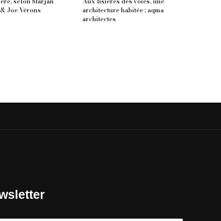
sière, selon Marjan
Aux lisières des voies, une
& Joe Vérons
architecture habitée : aqma
architectes