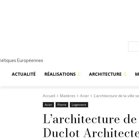
ACTUALITÉ
RÉALISATIONS
ARCHITECTURE
M
Accueil
Matières
Acier
L’architecture de la ville
Acier
Pierre
Logement
L’architecture de
Duclot Architecte