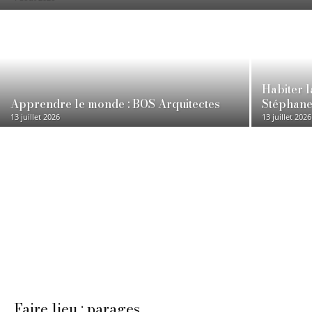
Habiter l
Apprendre le monde : BOS Arquitectes
Stéphane
13 juillet 2026
13 juillet 2026
Faire lieu : parages