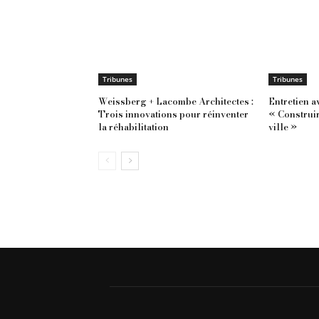
Tribunes
Tribunes
Weissberg + Lacombe Architectes :
Entretien a
Trois innovations pour réinventer
« Construir
la réhabilitation
ville »