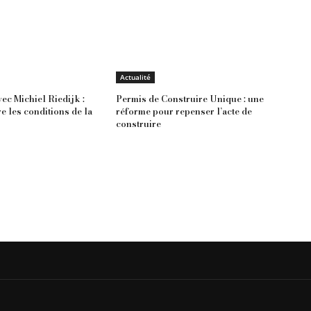
Actualité
vec Michiel Riedijk :
Permis de Construire Unique : une
e les conditions de la
réforme pour repenser l’acte de
construire