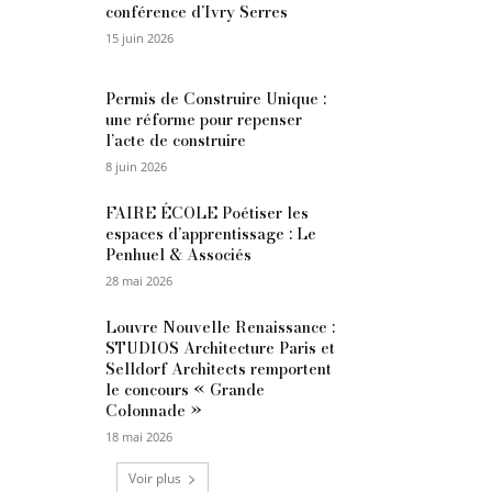
conférence d’Ivry Serres
15 juin 2026
Permis de Construire Unique :
une réforme pour repenser
l’acte de construire
8 juin 2026
FAIRE ÉCOLE Poétiser les
espaces d’apprentissage : Le
Penhuel & Associés
28 mai 2026
Louvre Nouvelle Renaissance :
STUDIOS Architecture Paris et
Selldorf Architects remportent
le concours « Grande
Colonnade »
18 mai 2026
Voir plus