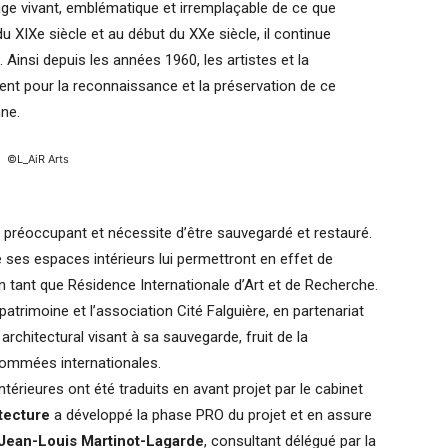
age vivant, emblématique et irremplaçable de ce que
n du XIXe siècle et au début du XXe siècle, il continue
nt. Ainsi depuis les années 1960, les artistes et la
nt pour la reconnaissance et la préservation de ce
nne.
©L_AiR Arts
t préoccupant et nécessite d’être sauvegardé et restauré.
 ses espaces intérieurs lui permettront en effet de
 en tant que Résidence Internationale d’Art et de Recherche.
atrimoine et l’association Cité Falguière, en partenariat
 architectural visant à sa sauvegarde, fruit de la
enommées internationales.
térieures ont été traduits en avant projet par le cabinet
tecture
a développé la phase PRO du projet et en assure
Jean-Louis Martinot-Lagarde
, consultant délégué par la