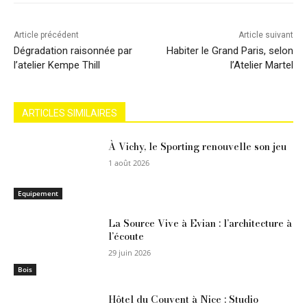
Article précédent
Article suivant
Dégradation raisonnée par
Habiter le Grand Paris, selon
l’atelier Kempe Thill
l’Atelier Martel
ARTICLES SIMILAIRES
À Vichy, le Sporting renouvelle son jeu
1 août 2026
Equipement
La Source Vive à Evian : l’architecture à
l’écoute
29 juin 2026
Bois
Hôtel du Couvent à Nice : Studio