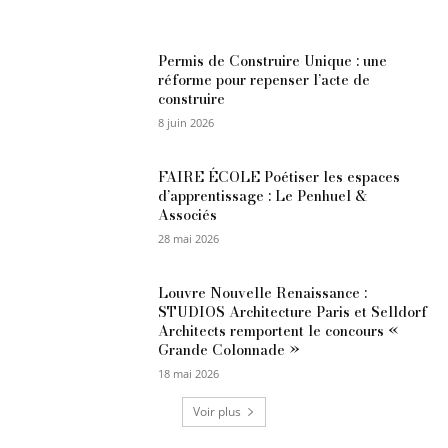
Permis de Construire Unique : une
réforme pour repenser l’acte de
construire
8 juin 2026
FAIRE ÉCOLE Poétiser les espaces
d’apprentissage : Le Penhuel &
Associés
28 mai 2026
Louvre Nouvelle Renaissance :
STUDIOS Architecture Paris et Selldorf
Architects remportent le concours «
Grande Colonnade »
18 mai 2026
Voir plus