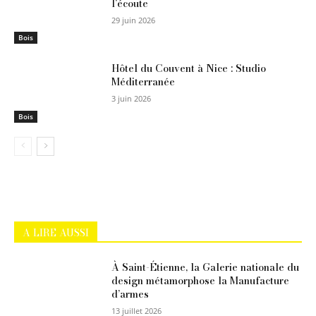
l’écoute
29 juin 2026
Bois
Hôtel du Couvent à Nice : Studio
Méditerranée
3 juin 2026
Bois
A LIRE AUSSI
À Saint-Étienne, la Galerie nationale du
design métamorphose la Manufacture
d’armes
13 juillet 2026