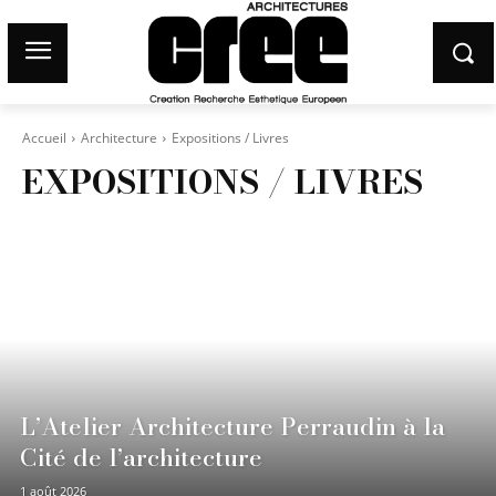
Accueil
Architecture
Expositions / Livres
EXPOSITIONS / LIVRES
L’Atelier Architecture Perraudin à la
Cité de l’architecture
1 août 2026