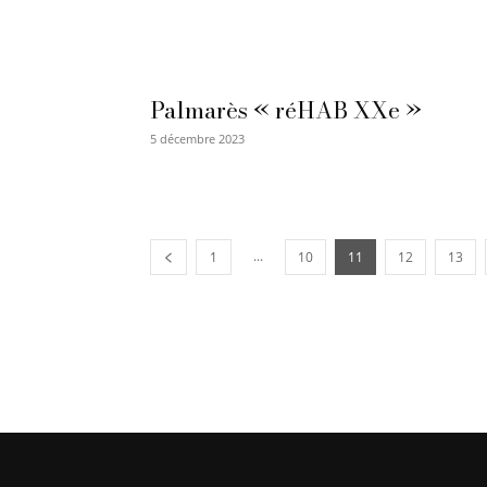
Palmarès « réHAB XXe »
5 décembre 2023
...
1
10
11
12
13