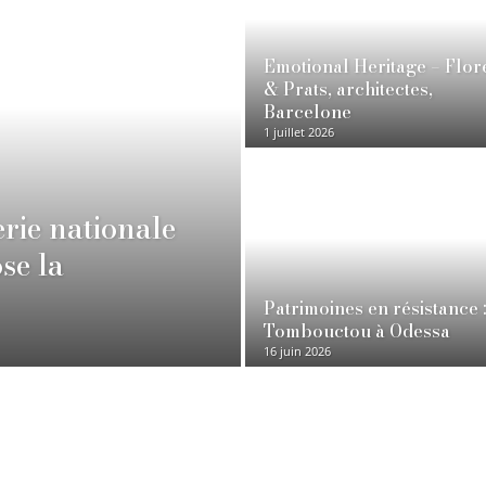
Emotional Heritage – Flor
& Prats, architectes,
Barcelone
1 juillet 2026
erie nationale
se la
Patrimoines en résistance 
Tombouctou à Odessa
16 juin 2026