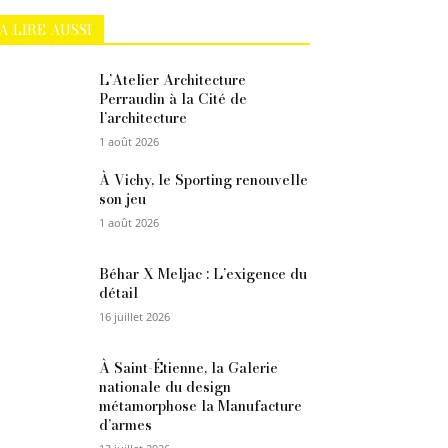
A LIRE AUSSI
L’Atelier Architecture
Perraudin à la Cité de
l’architecture
1 août 2026
À Vichy, le Sporting renouvelle
son jeu
1 août 2026
Béhar X Meljac : L’exigence du
détail
16 juillet 2026
À Saint-Étienne, la Galerie
nationale du design
métamorphose la Manufacture
d’armes