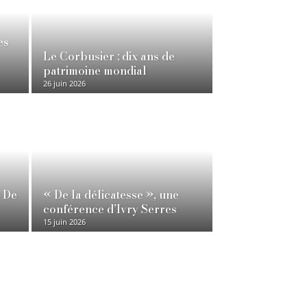
es
Le Corbusier : dix ans de
patrimoine mondial
26 juin 2026
: De
« De la délicatesse », une
conférence d’Ivry Serres
15 juin 2026