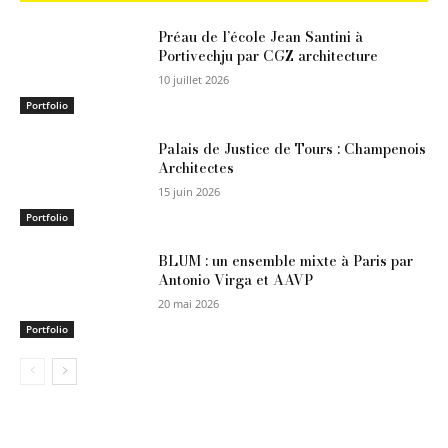
Préau de l’école Jean Santini à
Portivechju par CGZ architecture
10 juillet 2026
Portfolio
Palais de Justice de Tours : Champenois
Architectes
15 juin 2026
Portfolio
BLUM : un ensemble mixte à Paris par
Antonio Virga et AAVP
20 mai 2026
Portfolio