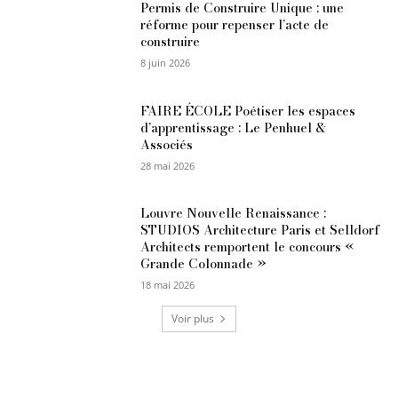
Permis de Construire Unique : une
réforme pour repenser l’acte de
construire
8 juin 2026
FAIRE ÉCOLE Poétiser les espaces
d’apprentissage : Le Penhuel &
Associés
28 mai 2026
Louvre Nouvelle Renaissance :
STUDIOS Architecture Paris et Selldorf
Architects remportent le concours «
Grande Colonnade »
18 mai 2026
Voir plus