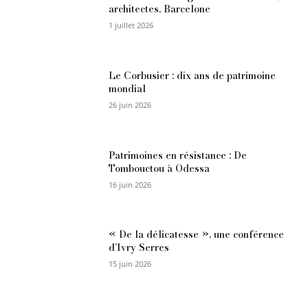
architectes, Barcelone
1 juillet 2026
Le Corbusier : dix ans de patrimoine
mondial
26 juin 2026
Patrimoines en résistance : De
Tombouctou à Odessa
16 juin 2026
« De la délicatesse », une conférence
d’Ivry Serres
15 juin 2026