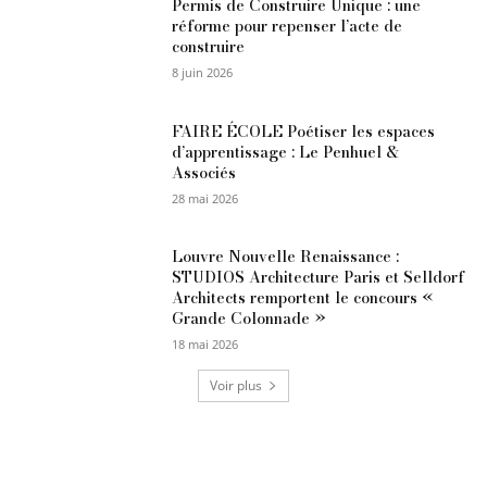
Permis de Construire Unique : une
réforme pour repenser l’acte de
construire
8 juin 2026
FAIRE ÉCOLE Poétiser les espaces
d’apprentissage : Le Penhuel &
Associés
28 mai 2026
Louvre Nouvelle Renaissance :
STUDIOS Architecture Paris et Selldorf
Architects remportent le concours «
Grande Colonnade »
18 mai 2026
Voir plus