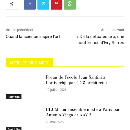
Article précédent
Article suivant
Quand la science inspire l’art
« De la délicatesse », une
conférence d’Ivry Serres
ARTICLES SIMILAIRES
Préau de l’école Jean Santini à
Portivechju par CGZ architecture
10 juillet 2026
Portfolio
BLUM : un ensemble mixte à Paris par
Antonio Virga et AAVP
20 mai 2026
Portfolio