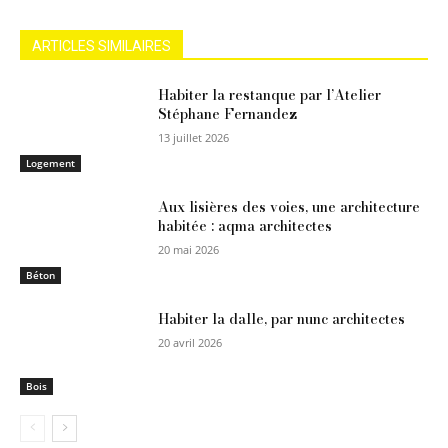
ARTICLES SIMILAIRES
Habiter la restanque par l’Atelier
Stéphane Fernandez
13 juillet 2026
Logement
Aux lisières des voies, une architecture
habitée : aqma architectes
20 mai 2026
Béton
Habiter la dalle, par nunc architectes
20 avril 2026
Bois