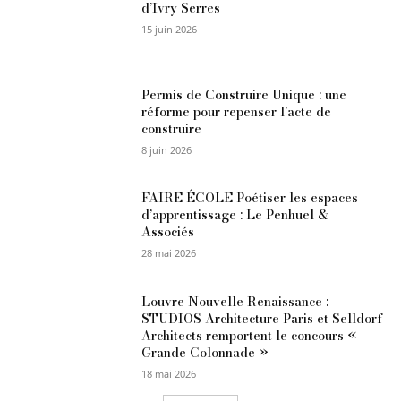
d’Ivry Serres
15 juin 2026
Permis de Construire Unique : une
réforme pour repenser l’acte de
construire
8 juin 2026
FAIRE ÉCOLE Poétiser les espaces
d’apprentissage : Le Penhuel &
Associés
28 mai 2026
Louvre Nouvelle Renaissance :
STUDIOS Architecture Paris et Selldorf
Architects remportent le concours «
Grande Colonnade »
18 mai 2026