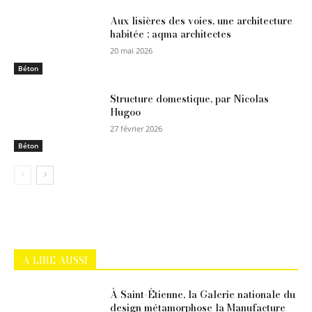
Aux lisières des voies, une architecture
habitée : aqma architectes
20 mai 2026
Béton
Structure domestique, par Nicolas
Hugoo
27 février 2026
Béton
A LIRE AUSSI
À Saint-Étienne, la Galerie nationale du
design métamorphose la Manufacture