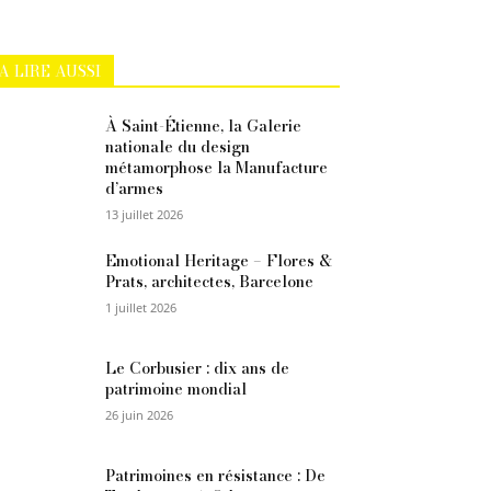
A LIRE AUSSI
À Saint-Étienne, la Galerie
nationale du design
métamorphose la Manufacture
d’armes
13 juillet 2026
Emotional Heritage – Flores &
Prats, architectes, Barcelone
1 juillet 2026
Le Corbusier : dix ans de
patrimoine mondial
26 juin 2026
Patrimoines en résistance : De