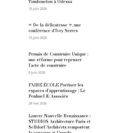
Tombouctou à Odessa
16 juin 2026
« De la délicatesse », une
conférence d’Ivry Serres
15 juin 2026
Permis de Construire Unique :
une réforme pour repenser
l’acte de construire
8 juin 2026
FAIRE ÉCOLE Poétiser les
espaces d’apprentissage : Le
Penhuel & Associés
28 mai 2026
Louvre Nouvelle Renaissance :
STUDIOS Architecture Paris et
Selldorf Architects remportent
le concours « Grande