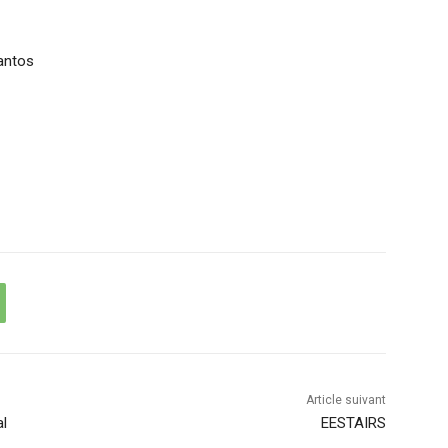
antos
Article suivant
al
EESTAIRS