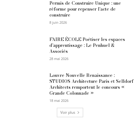
Permis de Construire Unique : une
réforme pour repenser l’acte de
construire
8 juin 2026
FAIRE ÉCOLE Poétiser les espaces
d’apprentissage : Le Penhuel &
Associés
28 mai 2026
Louvre Nouvelle Renaissance :
STUDIOS Architecture Paris et Selldorf
Architects remportent le concours «
Grande Colonnade »
18 mai 2026
Voir plus