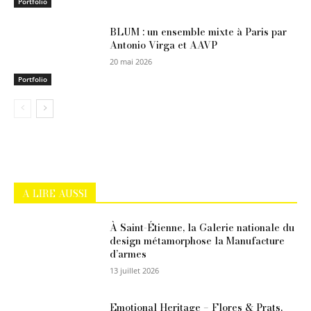
Portfolio
BLUM : un ensemble mixte à Paris par
Antonio Virga et AAVP
20 mai 2026
Portfolio
A LIRE AUSSI
À Saint-Étienne, la Galerie nationale du
design métamorphose la Manufacture
d’armes
13 juillet 2026
Emotional Heritage – Flores & Prats,