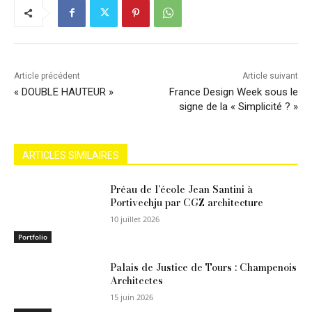
Article précédent
Article suivant
« DOUBLE HAUTEUR »
France Design Week sous le
signe de la « Simplicité ? »
ARTICLES SIMILAIRES
Préau de l’école Jean Santini à
Portivechju par CGZ architecture
10 juillet 2026
Portfolio
Palais de Justice de Tours : Champenois
Architectes
15 juin 2026