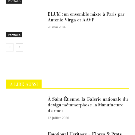
Portfolio
BLUM : un ensemble mixte à Paris par
Antonio Virga et AAVP
20 mai 2026
Portfolio
A LIRE AUSSI
À Saint-Étienne, la Galerie nationale du
design métamorphose la Manufacture
d’armes
13 juillet 2026
Emotional Heritage – Flores & Prats,