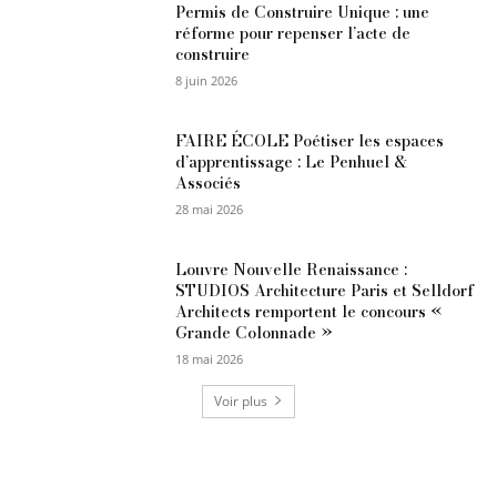
Permis de Construire Unique : une
réforme pour repenser l’acte de
construire
8 juin 2026
FAIRE ÉCOLE Poétiser les espaces
d’apprentissage : Le Penhuel &
Associés
28 mai 2026
Louvre Nouvelle Renaissance :
STUDIOS Architecture Paris et Selldorf
Architects remportent le concours «
Grande Colonnade »
18 mai 2026
Voir plus