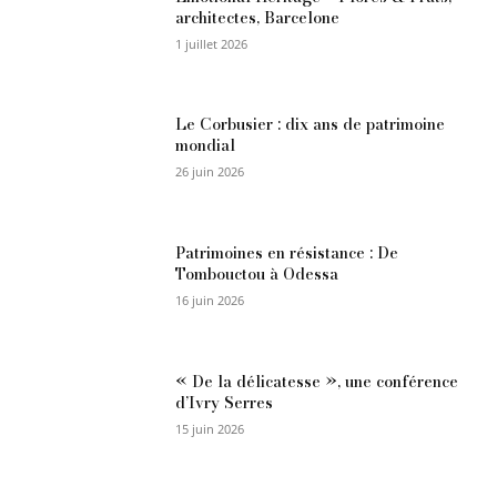
architectes, Barcelone
1 juillet 2026
Le Corbusier : dix ans de patrimoine
mondial
26 juin 2026
Patrimoines en résistance : De
Tombouctou à Odessa
16 juin 2026
« De la délicatesse », une conférence
d’Ivry Serres
15 juin 2026