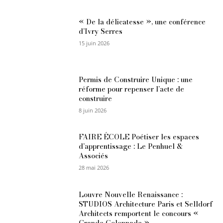
« De la délicatesse », une conférence
d’Ivry Serres
15 juin 2026
Permis de Construire Unique : une
réforme pour repenser l’acte de
construire
8 juin 2026
FAIRE ÉCOLE Poétiser les espaces
d’apprentissage : Le Penhuel &
Associés
28 mai 2026
Louvre Nouvelle Renaissance :
STUDIOS Architecture Paris et Selldorf
Architects remportent le concours «
Grande Colonnade »