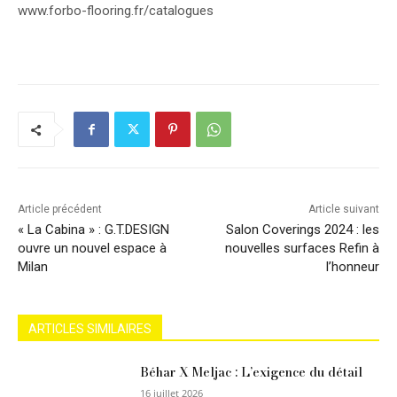
www.forbo-flooring.fr/catalogues
Article précédent
Article suivant
« La Cabina » : G.T.DESIGN
Salon Coverings 2024 : les
ouvre un nouvel espace à
nouvelles surfaces Refin à
Milan
l’honneur
ARTICLES SIMILAIRES
Béhar X Meljac : L’exigence du détail
16 juillet 2026