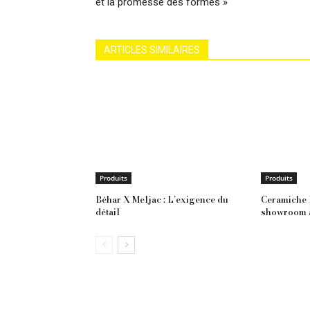
et la promesse des formes »
ARTICLES SIMILAIRES
Produits
Produits
Béhar X Meljac : L’exigence du
Ceramiche 
détail
showroom à