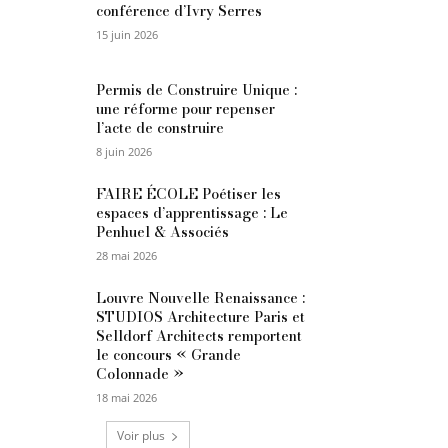
conférence d’Ivry Serres
15 juin 2026
Permis de Construire Unique :
une réforme pour repenser
l’acte de construire
8 juin 2026
FAIRE ÉCOLE Poétiser les
espaces d’apprentissage : Le
Penhuel & Associés
28 mai 2026
Louvre Nouvelle Renaissance :
STUDIOS Architecture Paris et
Selldorf Architects remportent
le concours « Grande
Colonnade »
18 mai 2026
Voir plus