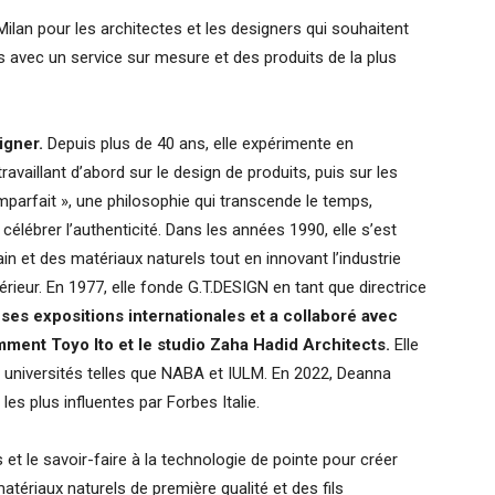
ilan pour les architectes et les designers qui souhaitent
ts avec un service sur mesure et des produits de la plus
igner.
Depuis plus de 40 ans, elle expérimente en
travaillant d’abord sur le design de produits, puis sur les
 imparfait », une philosophie qui transcende le temps,
élébrer l’authenticité. Dans les années 1990, elle s’est
n et des matériaux naturels tout en innovant l’industrie
érieur. En 1977, elle fonde G.T.DESIGN en tant que directrice
euses expositions internationales et a collaboré avec
mment Toyo Ito et le studio Zaha Hadid Architects.
Elle
s universités telles que NABA et IULM. En 2022, Deanna
s plus influentes par Forbes Italie.
et le savoir-faire à la technologie de pointe pour créer
atériaux naturels de première qualité et des fils