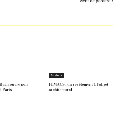
vient de paraître !
Produits
Refin ouvre son
HIMACS : du revêtement à l’objet
 Paris
architectural