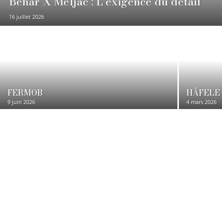
Béhar X Meljac : L’exigence du détail
16 juillet 2026
FERMOB
HÄFELE
9 juin 2026
4 mars 2026