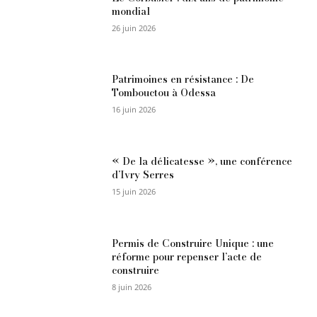
mondial
26 juin 2026
Patrimoines en résistance : De
Tombouctou à Odessa
16 juin 2026
« De la délicatesse », une conférence
d’Ivry Serres
15 juin 2026
Permis de Construire Unique : une
réforme pour repenser l’acte de
construire
8 juin 2026