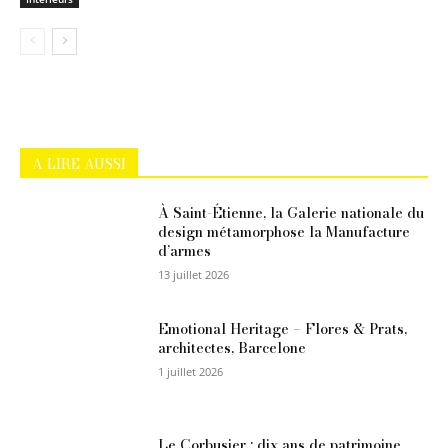
A LIRE AUSSI
À Saint-Étienne, la Galerie nationale du
design métamorphose la Manufacture
d’armes
13 juillet 2026
Emotional Heritage – Flores & Prats,
architectes, Barcelone
1 juillet 2026
Le Corbusier : dix ans de patrimoine