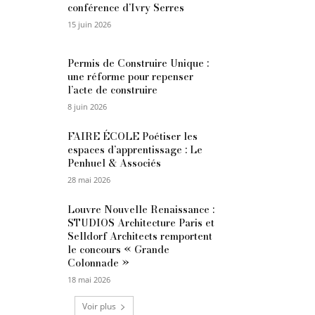
conférence d’Ivry Serres
15 juin 2026
Permis de Construire Unique :
une réforme pour repenser
l’acte de construire
8 juin 2026
FAIRE ÉCOLE Poétiser les
espaces d’apprentissage : Le
Penhuel & Associés
28 mai 2026
Louvre Nouvelle Renaissance :
STUDIOS Architecture Paris et
Selldorf Architects remportent
le concours « Grande
Colonnade »
18 mai 2026
Voir plus