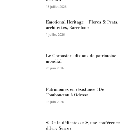
13 juillet 2026
Emotional Heritage – Flores & Prats,
architectes, Barcelone
1 juillet 2026
Le Corbusier : dix ans de patrimoine
mondial
26 juin 2026
Patrimoines en résistance : De
Tombouctou à Odessa
16 juin 2026
« De la délicatesse », une conférence
d’Ivry Serres