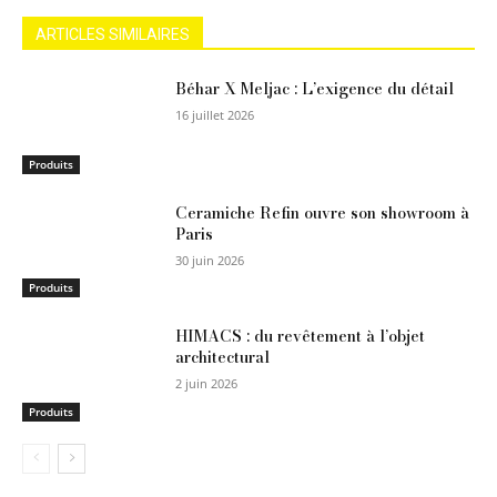
ARTICLES SIMILAIRES
Béhar X Meljac : L’exigence du détail
16 juillet 2026
Produits
Ceramiche Refin ouvre son showroom à
Paris
30 juin 2026
Produits
HIMACS : du revêtement à l’objet
architectural
2 juin 2026
Produits