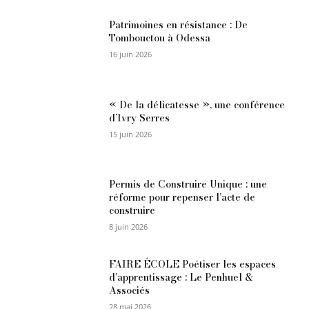
Patrimoines en résistance : De
Tombouctou à Odessa
16 juin 2026
« De la délicatesse », une conférence
d’Ivry Serres
15 juin 2026
Permis de Construire Unique : une
réforme pour repenser l’acte de
construire
8 juin 2026
FAIRE ÉCOLE Poétiser les espaces
d’apprentissage : Le Penhuel &
Associés
28 mai 2026