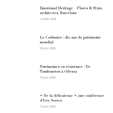
Emotional Heritage – Flores & Prats,
architectes, Barcelone
1 juillet 2026
Le Corbusier : dix ans de patrimoine
mondial
26 juin 2026
Patrimoines en résistance : De
Tombouctou à Odessa
16 juin 2026
« De la délicatesse », une conférence
d’Ivry Serres
15 juin 2026