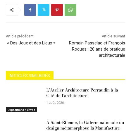
Article précédent
Article suivant
« Des Jeux et des Lieux »
Romain Passelac et François
Roques : 20 ans de pratique
architecturale
ARTICLES SIMILAIRES
L’Atelier Architecture Perraudin à la
Cité de l’architecture
1 août 2026
Expositions / Livres
À Saint-Étienne, la Galerie nationale du
design métamorphose la Manufacture