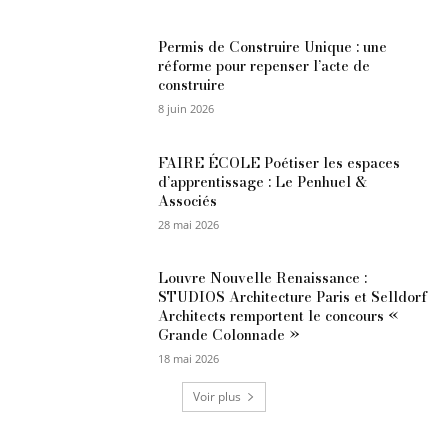
Permis de Construire Unique : une
réforme pour repenser l’acte de
construire
8 juin 2026
FAIRE ÉCOLE Poétiser les espaces
d’apprentissage : Le Penhuel &
Associés
28 mai 2026
Louvre Nouvelle Renaissance :
STUDIOS Architecture Paris et Selldorf
Architects remportent le concours «
Grande Colonnade »
18 mai 2026
Voir plus