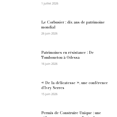
1 juillet 2026
Le Corbusier : dix ans de patrimoine
mondial
26 juin 2026
Patrimoines en résistance : De
Tombouctou à Odessa
16 juin 2026
« De la délicatesse », une conférence
d’Ivry Serres
15 juin 2026
Permis de Construire Unique : une