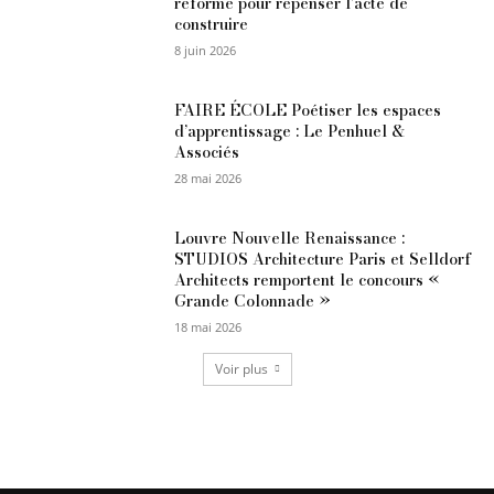
réforme pour repenser l’acte de
construire
8 juin 2026
FAIRE ÉCOLE Poétiser les espaces
d’apprentissage : Le Penhuel &
Associés
28 mai 2026
Louvre Nouvelle Renaissance :
STUDIOS Architecture Paris et Selldorf
Architects remportent le concours «
Grande Colonnade »
18 mai 2026
Voir plus