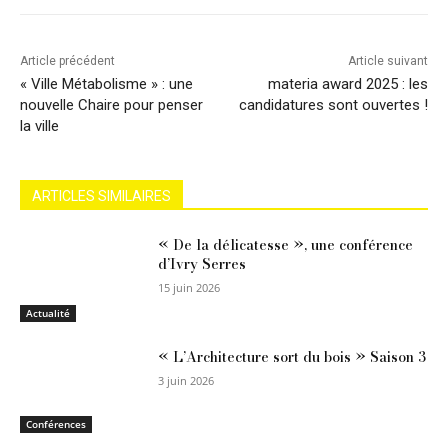
Article précédent
Article suivant
« Ville Métabolisme » : une
materia award 2025 : les
nouvelle Chaire pour penser
candidatures sont ouvertes !
la ville
ARTICLES SIMILAIRES
« De la délicatesse », une conférence
d’Ivry Serres
15 juin 2026
Actualité
« L’Architecture sort du bois » Saison 3
3 juin 2026
Conférences