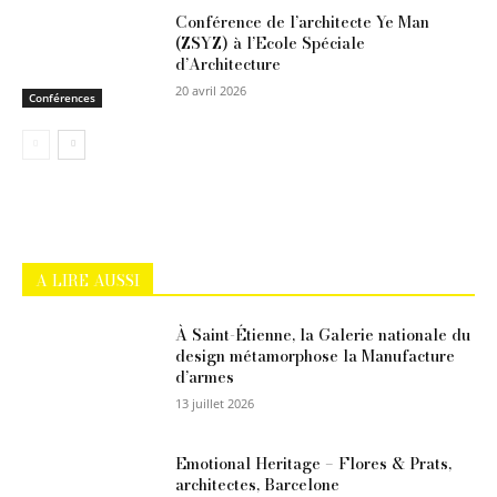
Conférence de l’architecte Ye Man
(ZSYZ) à l’Ecole Spéciale
d’Architecture
20 avril 2026
Conférences
A LIRE AUSSI
À Saint-Étienne, la Galerie nationale du
design métamorphose la Manufacture
d’armes
13 juillet 2026
Emotional Heritage – Flores & Prats,
architectes, Barcelone