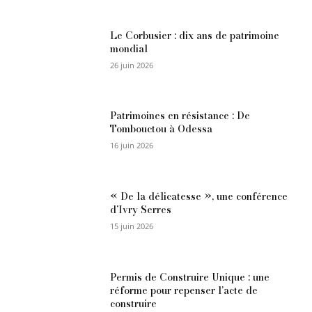
Le Corbusier : dix ans de patrimoine
mondial
26 juin 2026
Patrimoines en résistance : De
Tombouctou à Odessa
16 juin 2026
« De la délicatesse », une conférence
d’Ivry Serres
15 juin 2026
Permis de Construire Unique : une
réforme pour repenser l’acte de
construire