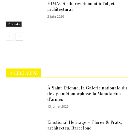
HIMACS : du revêtement à l’objet
architectural
2 juin 2026
Produits
A LIRE AUSSI
À Saint-Étienne, la Galerie nationale du
design métamorphose la Manufacture
d’armes
13 juillet 2026
Emotional Heritage – Flores & Prats,
architectes, Barcelone