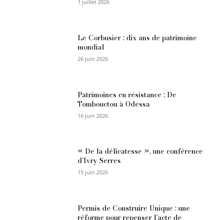
1 juillet 2026
Le Corbusier : dix ans de patrimoine
mondial
26 juin 2026
Patrimoines en résistance : De
Tombouctou à Odessa
16 juin 2026
« De la délicatesse », une conférence
d’Ivry Serres
15 juin 2026
Permis de Construire Unique : une
réforme pour repenser l’acte de