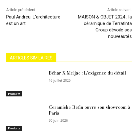
Article précédent
Article suivant
Paul Andreu. L’architecture
MAISON & OBJET 2024 : la
est un art
céramique de Terratinta
Group dévoile ses
nouveautés
ARTICLES SIMILAIRES
Béhar X Meljac : L’exigence du détail
16 juillet 2026
Produits
Ceramiche Refin ouvre son showroom à
Paris
30 juin 2026
Produits