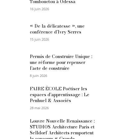
Tombouctou à Odessa
16 juin 2026
« De la délicatesse », une
conférence d’Ivry Serres
15 juin 2026
Permis de Construire Unique :
une réforme pour repenser
l’acte de construire
8 juin 2026
FAIRE ÉCOLE Poétiser les
espaces d’apprentissage : Le
Penhuel & Associés
28 mai 2026
Louvre Nouvelle Renaissance :
STUDIOS Architecture Paris et
Selldorf Architects remportent
le concours « Grande