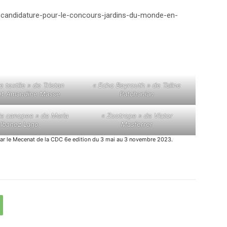
e-candidature-pour-le-concours-jardins-du-monde-en-
e textile » de Tristan
« Echo Beyrouth » de Taline
 et Amandine Masse
Patchanian
de canopee » de Maria
« Zootrope » de Victor
Ibanez Lago
Masferrer
ar le Mecenat de la CDC 6e edition du 3 mai au 3 novembre 2023.