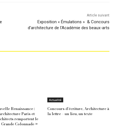
Article suivant
re
Exposition « Émulations » & Concours
d’architecture de l’Académie des beaux-arts
Actualité
velle Renaissance :
Concours d’écriture, Architecture à
chitecture Paris et
la lettre – un lieu, un texte
chitects remportent le
 Grande Colonnade »