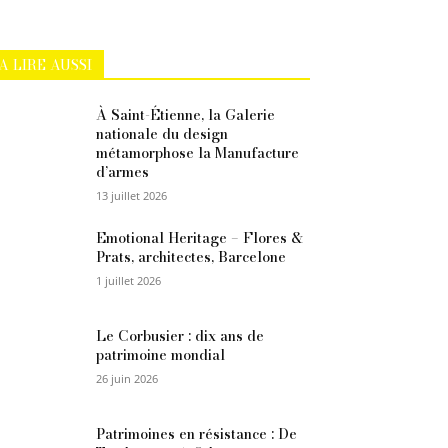
A LIRE AUSSI
À Saint-Étienne, la Galerie
nationale du design
métamorphose la Manufacture
d’armes
13 juillet 2026
Emotional Heritage – Flores &
Prats, architectes, Barcelone
1 juillet 2026
Le Corbusier : dix ans de
patrimoine mondial
26 juin 2026
Patrimoines en résistance : De