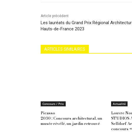
Article précédent
Les lauréats du Grand Prix Régional Architectu
Hauts-de-France 2023
ARTICLES SIMILAIRES
Concours / Prix
Actualité
Picasso
Louvre Nou
2030 : Concours architectural, un
STUDIOS Ar
musée révélé, un jardin retrouvé
Selldorf Ar
concours «