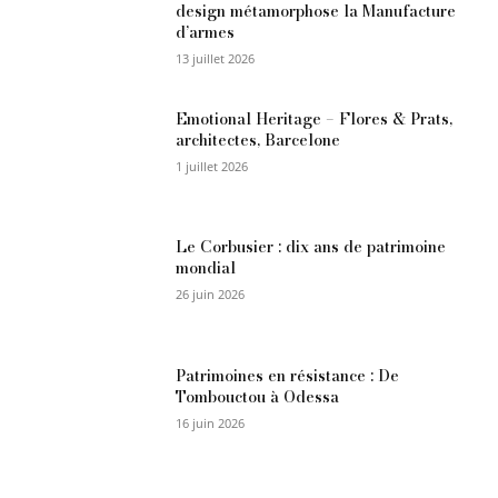
design métamorphose la Manufacture
d’armes
13 juillet 2026
Emotional Heritage – Flores & Prats,
architectes, Barcelone
1 juillet 2026
Le Corbusier : dix ans de patrimoine
mondial
26 juin 2026
Patrimoines en résistance : De
Tombouctou à Odessa
16 juin 2026