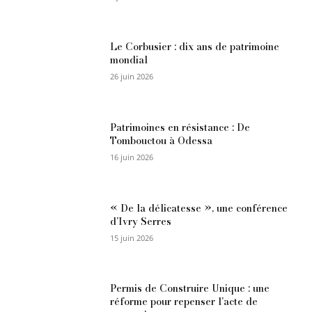
Le Corbusier : dix ans de patrimoine
mondial
26 juin 2026
Patrimoines en résistance : De
Tombouctou à Odessa
16 juin 2026
« De la délicatesse », une conférence
d’Ivry Serres
15 juin 2026
Permis de Construire Unique : une
réforme pour repenser l’acte de