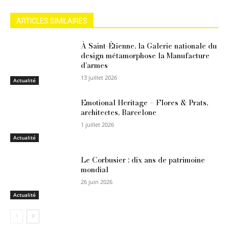
ARTICLES SIMILAIRES
À Saint-Étienne, la Galerie nationale du
design métamorphose la Manufacture
d’armes
13 juillet 2026
Actualité
Emotional Heritage – Flores & Prats,
architectes, Barcelone
1 juillet 2026
Actualité
Le Corbusier : dix ans de patrimoine
mondial
26 juin 2026
Actualité