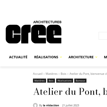
ACTUALITÉ
RÉALISATIONS
ARCHITECTURE
M
Accueil
Matières
Bois
Atelier du Pont, bienvenue c
Matières
Bois
Réalisations
Bureaux
Atelier du Pont, 
By
la rédaction
21 juillet 2023