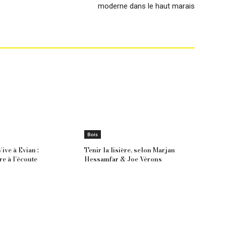
moderne dans le haut marais
Bois
ive à Evian :
Tenir la lisière, selon Marjan
re à l’écoute
Hessamfar & Joe Vérons