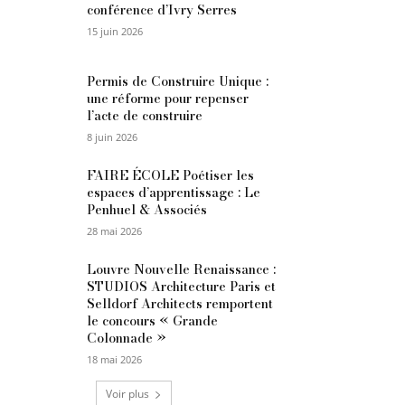
conférence d’Ivry Serres
15 juin 2026
Permis de Construire Unique :
une réforme pour repenser
l’acte de construire
8 juin 2026
FAIRE ÉCOLE Poétiser les
espaces d’apprentissage : Le
Penhuel & Associés
28 mai 2026
Louvre Nouvelle Renaissance :
STUDIOS Architecture Paris et
Selldorf Architects remportent
le concours « Grande
Colonnade »
18 mai 2026
Voir plus