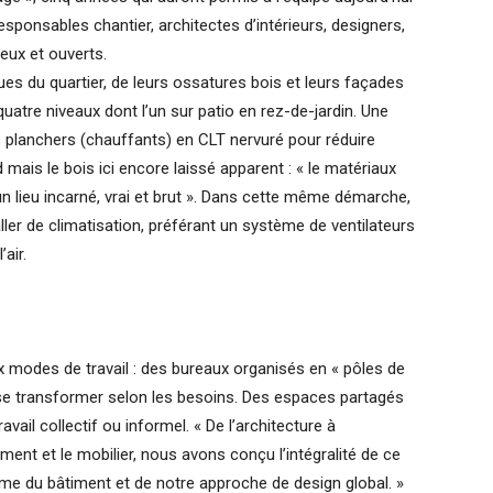
esponsables chantier, architectes d’intérieurs, designers,
eux et ouverts.
iques du quartier, de leurs ossatures bois et leurs façades
uatre niveaux dont l’un sur patio en rez-de-jardin. Une
planchers (chauffants) en CLT nervuré pour réduire
mais le bois ici encore laissé apparent : « le matériaux
 lieu incarné, vrai et brut ». Dans cette même démarche,
aller de climatisation, préférant un système de ventilateurs
’air.
x modes de travail : des bureaux organisés en « pôles de
t se transformer selon les besoins. Des espaces partagés
vail collectif ou informel. « De l’architecture à
ement et le mobilier, nous avons conçu l’intégralité de ce
même du bâtiment et de notre approche de design global. »