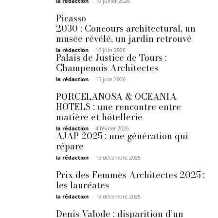
la rédaction
-
10 juillet 2026
Picasso
2030 : Concours architectural, un
musée révélé, un jardin retrouvé
la rédaction
-
16 juin 2026
Palais de Justice de Tours :
Champenois Architectes
la rédaction
-
15 juin 2026
PORCELANOSA & OCEANIA
HOTELS : une rencontre entre
matière et hôtellerie
la rédaction
-
4 février 2026
AJAP 2025 : une génération qui
répare
la rédaction
-
16 décembre 2025
Prix des Femmes Architectes 2025 :
les lauréates
la rédaction
-
15 décembre 2025
Denis Valode : disparition d’un