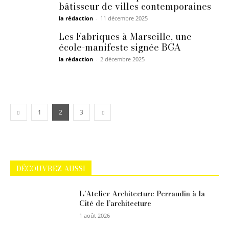
bâtisseur de villes contemporaines
la rédaction
-
11 décembre 2025
Les Fabriques à Marseille, une
école-manifeste signée BGA
la rédaction
-
2 décembre 2025
1
2
3
DÉCOUVREZ AUSSI
L’Atelier Architecture Perraudin à la
Cité de l’architecture
1 août 2026