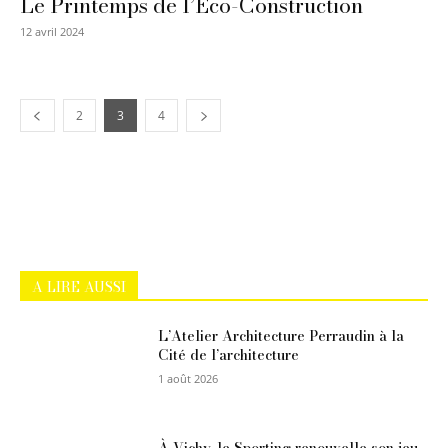
Le Printemps de l’Eco-Construction
12 avril 2024
2
3
4
A LIRE AUSSI
L’Atelier Architecture Perraudin à la
Cité de l’architecture
1 août 2026
À Vichy, le Sporting renouvelle son jeu