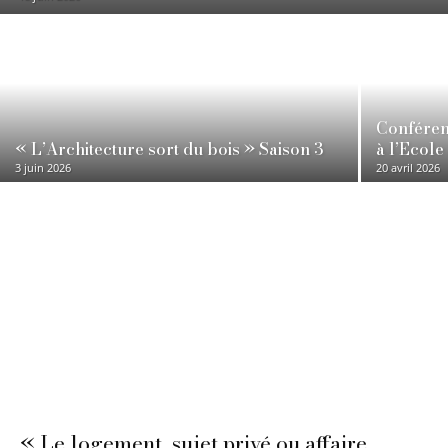
Conféren
« L’Architecture sort du bois » Saison 3
à l’Ecole
3 juin 2026
20 avril 2026
« Le logement, sujet privé ou affaire