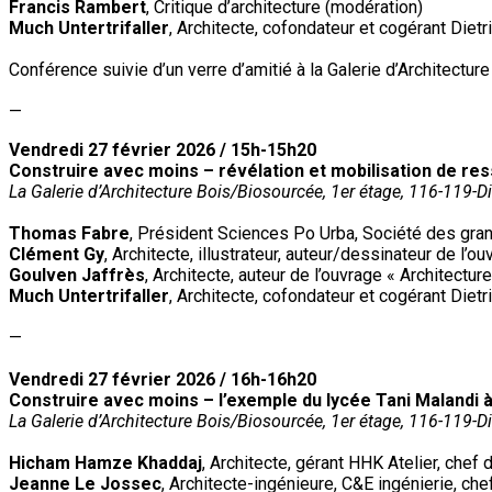
Francis Rambert
, Critique d’architecture (modération)
Much Untertrifaller
, Architecte, cofondateur et cogérant Dietri
Conférence suivie d’un verre d’amitié à la Galerie d’Architectur
—
Vendredi 27 février 2026 / 15h-15h20
Construire avec moins – révélation et mobilisation de res
La Galerie d’Architecture Bois/Biosourcée, 1er étage, 116-119-Die
Thomas Fabre
, Président Sciences Po Urba, Société des gran
Clément Gy
, Architecte, illustrateur, auteur/dessinateur de l’o
Goulven Jaffrès
, Architecte, auteur de l’ouvrage « Architect
Much Untertrifaller
, Architecte, cofondateur et cogérant Dietri
—
Vendredi 27 février 2026 / 16h-16h20
Construire avec moins – l’exemple du lycée Tani Malandi 
La Galerie d’Architecture Bois/Biosourcée, 1er étage, 116-119-Die
Hicham Hamze Khaddaj
, Architecte, gérant HHK Atelier, chef
Jeanne Le Jossec
, Architecte-ingénieure, C&E ingénierie, c