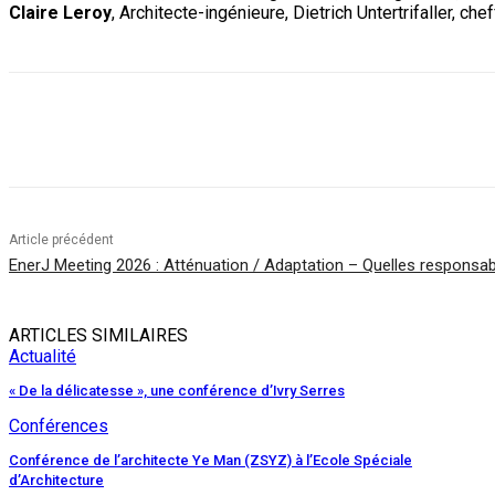
Claire Leroy
, Architecte-ingénieure, Dietrich Untertrifaller, ch
Partager
Article précédent
EnerJ Meeting 2026 : Atténuation / Adaptation – Quelles responsabi
ARTICLES SIMILAIRES
Actualité
« De la délicatesse », une conférence d’Ivry Serres
Conférences
Conférence de l’architecte Ye Man (ZSYZ) à l’Ecole Spéciale
d’Architecture