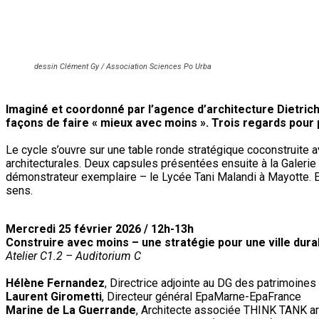
dessin Clément Gy / Association Sciences Po Urba
Imaginé et coordonné par l’agence d’architecture Dietrich 
façons de faire « mieux avec moins ».
Trois regards pour 
Le cycle s’ouvre sur une table ronde stratégique coconstruite
architecturales. Deux capsules présentées ensuite à la Galerie D
démonstrateur exemplaire – le Lycée Tani Malandi à Mayotte. En
sens.
Mercredi 25 février 2026 / 12h-13h
Construire avec moins – une stratégie pour une ville dura
Atelier C1.2 – Auditorium C
Hélène Fernandez
, Directrice adjointe au DG des patrimoines e
Laurent Girometti
, Directeur général EpaMarne-EpaFrance
Marine de La Guerrande
, Architecte associée THINK TANK ar