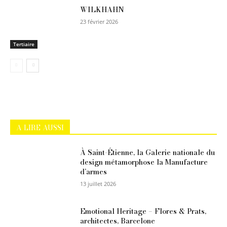
WILKHAHN
23 février 2026
Tertiaire
A LIRE AUSSI
À Saint-Étienne, la Galerie nationale du
design métamorphose la Manufacture
d’armes
13 juillet 2026
Emotional Heritage – Flores & Prats,
architectes, Barcelone