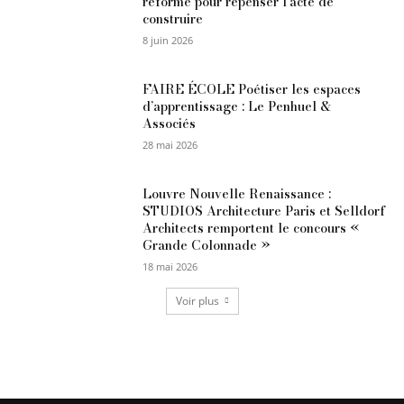
réforme pour repenser l’acte de
construire
8 juin 2026
FAIRE ÉCOLE Poétiser les espaces
d’apprentissage : Le Penhuel &
Associés
28 mai 2026
Louvre Nouvelle Renaissance :
STUDIOS Architecture Paris et Selldorf
Architects remportent le concours «
Grande Colonnade »
18 mai 2026
Voir plus