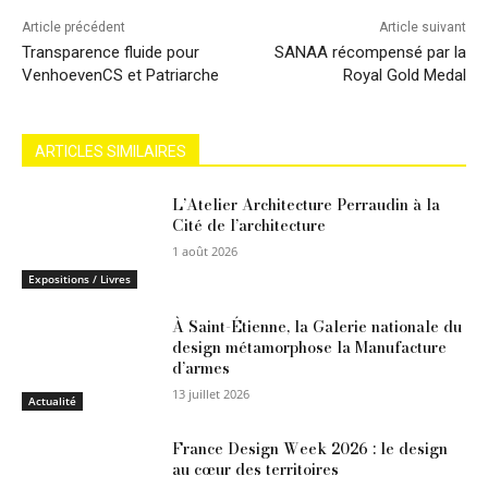
Article précédent
Article suivant
Transparence fluide pour
SANAA récompensé par la
VenhoevenCS et Patriarche
Royal Gold Medal
ARTICLES SIMILAIRES
L’Atelier Architecture Perraudin à la
Cité de l’architecture
1 août 2026
Expositions / Livres
À Saint-Étienne, la Galerie nationale du
design métamorphose la Manufacture
d’armes
13 juillet 2026
Actualité
France Design Week 2026 : le design
au cœur des territoires