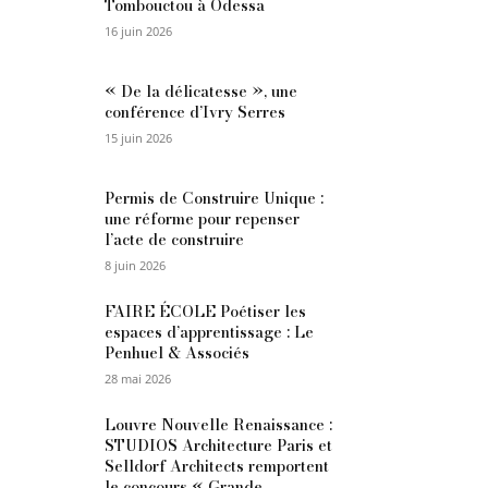
Tombouctou à Odessa
16 juin 2026
« De la délicatesse », une
conférence d’Ivry Serres
15 juin 2026
Permis de Construire Unique :
une réforme pour repenser
l’acte de construire
8 juin 2026
FAIRE ÉCOLE Poétiser les
espaces d’apprentissage : Le
Penhuel & Associés
28 mai 2026
Louvre Nouvelle Renaissance :
STUDIOS Architecture Paris et
Selldorf Architects remportent
le concours « Grande