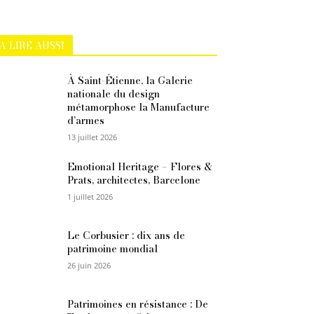
A LIRE AUSSI
À Saint-Étienne, la Galerie
nationale du design
métamorphose la Manufacture
d’armes
13 juillet 2026
Emotional Heritage – Flores &
Prats, architectes, Barcelone
1 juillet 2026
Le Corbusier : dix ans de
patrimoine mondial
26 juin 2026
Patrimoines en résistance : De