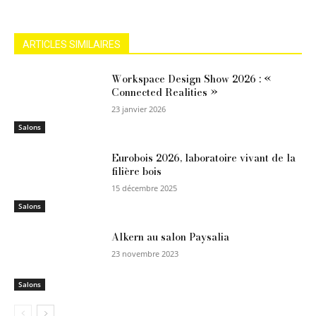
ARTICLES SIMILAIRES
Workspace Design Show 2026 : «
Connected Realities »
23 janvier 2026
Salons
Eurobois 2026, laboratoire vivant de la
filière bois
15 décembre 2025
Salons
Alkern au salon Paysalia
23 novembre 2023
Salons