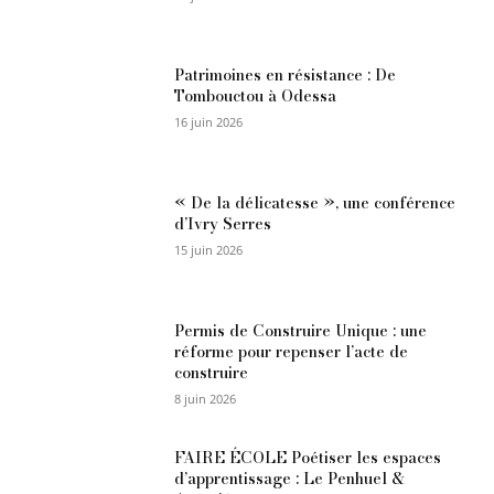
Patrimoines en résistance : De
Tombouctou à Odessa
16 juin 2026
« De la délicatesse », une conférence
d’Ivry Serres
15 juin 2026
Permis de Construire Unique : une
réforme pour repenser l’acte de
construire
8 juin 2026
FAIRE ÉCOLE Poétiser les espaces
d’apprentissage : Le Penhuel &