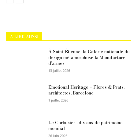
A LIRE AUSSI
À Saint-Étienne, la Galerie nationale du
design métamorphose la Manufacture
d’armes
13 juillet 2026
Emotional Heritage – Flores & Prats,
architectes, Barcelone
1 juillet 2026
Le Corbusier : dix ans de patrimoine
mondial
26 juin 2026