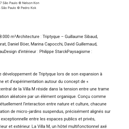
7 São Paulo © Nelson Kon
 São Paulo © Pedro Kok
 8.000 m²Architecture : Triptyque – Guillaume Sibaud,
rat, Daniel Böer, Marina Capocchi, David Guillemaud,
uDesign d’intérieur : Philippe StarckPaysagisme :
le développement de Triptyque lors de son expansion à
che et d’expérimentation autour du concept de «
entral de la Villa M réside dans la tension entre une trame
égation aléatoire par un élément organique. Conçu comme
tuellement l’interaction entre nature et culture, chacune
ration de micro-jardins suspendus, précisément alignés sur
é exceptionnelle entre les espaces publics et privés,
eur et extérieur. La Villa M, un hôtel multifonctionnel axé