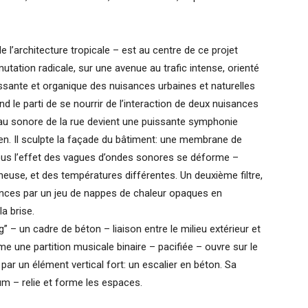
de l’architecture tropicale – est au centre de ce projet
mutation radicale, sur une avenue au trafic intense, orienté
puissante et organique des nuisances urbaines et naturelles
nd le parti de se nourrir de l’interaction de deux nuisances
niveau sonore de la rue devient une puissante symphonie
sen. Il sculpte la façade du bâtiment: une membrane de
sous l’effet des vagues d’ondes sonores se déforme –
euse, et des températures différentes. Un deuxième filtre,
érences par un jeu de nappes de chaleur opaques en
a brise.
– un cadre de béton – liaison entre le milieu extérieur et
me une partition musicale binaire – pacifiée – ouvre sur le
 par un élément vertical fort: un escalier en béton. Sa
um – relie et forme les espaces.