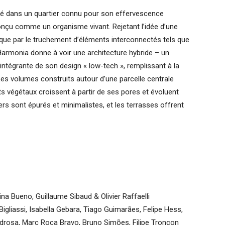
tué dans un quartier connu pour son effervescence
conçu comme un organisme vivant. Rejetant l’idée d’une
ique par le truchement d’éléments interconnectés tels que
jet Harmonia donne à voir une architecture hybride – un
 intégrante de son design « low-tech », remplissant à la
Les volumes construits autour d’une parcelle centrale
s végétaux croissent à partir de ses pores et évoluent
ers sont épurés et minimalistes, et les terrasses offrent
ina Bueno, Guillaume Sibaud & Olivier Raffaelli
Bigliassi, Isabella Gebara, Tiago Guimarães, Felipe Hess,
drosa, Marc Roca Bravo, Bruno Simões, Filipe Troncon