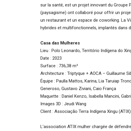
sur la santé, est un projet innovant du Groupe 
(paysagisme) ont collaboré pour offrir un projet
un restaurant et un espace de coworking. La Vi
hybrides et multifonctionnels, implantés dans d
Casa das Mulheres
Lieu : Polo Leonardo, Território Indígena do Xi
Date : 2023
Surface : 736,38 m²
Architecture : Triptyque + AOCA – Guillaume Sib
Équipe : Paulla Mattos, Karina, Lia Taruiap Tron
Generoso, Gustavo Ziviani, Caio França
Maquette : Daniel Kenzo, Isabella Mancini, Gabr
Images 3D : Jeudi Wang
Client : Associação Terra Indígena Xingu (ATIX)
L’association ATIX mulher chargée de défendre