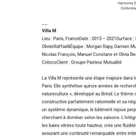
Harmonia 5
Colômbia
__
Villa M
Lieu : Paris, FranceDate : 2015 – 2021Surface :
OlivierRaffaëlliÉquipe : Morgan Rapy, Damien Mu
Nicolas François, Manuel Constans et Olivia Bea
ColocoClient : Groupe Pasteur Mutualité
La Villa M représente une étape majeure dans 
Paris. Elle synthétise quinze années de recher
natureculture », développé au Brésil. Le thème c
constructive parfaitement rationnelle et sa n
un système dynamique, le bâtiment rejoue perpé
cherchant à dominer selon les saisons. L’intég
les baies vitrées toute hauteur, crée une fluidit
assurant une continuité remarquable entre intéri