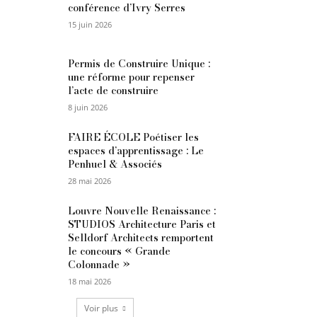
conférence d’Ivry Serres
15 juin 2026
Permis de Construire Unique :
une réforme pour repenser
l’acte de construire
8 juin 2026
FAIRE ÉCOLE Poétiser les
espaces d’apprentissage : Le
Penhuel & Associés
28 mai 2026
Louvre Nouvelle Renaissance :
STUDIOS Architecture Paris et
Selldorf Architects remportent
le concours « Grande
Colonnade »
18 mai 2026
Voir plus