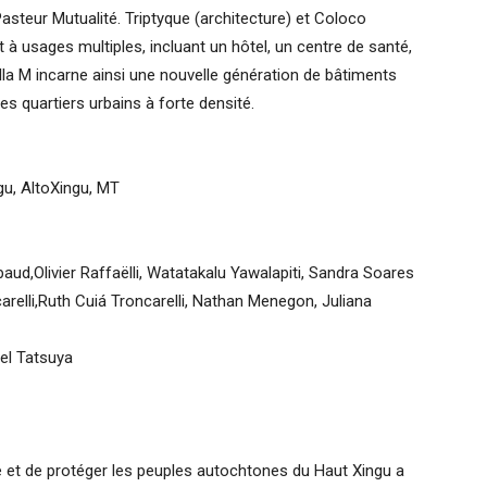
Pasteur Mutualité. Triptyque (architecture) et Coloco
 à usages multiples, incluant un hôtel, un centre de santé,
lla M incarne ainsi une nouvelle génération de bâtiments
es quartiers urbains à forte densité.
ngu, AltoXingu, MT
aud,Olivier Raffaëlli, Watatakalu Yawalapiti, Sandra Soares
carelli,Ruth Cuiá Troncarelli, Nathan Menegon, Juliana
iel Tatsuya
 et de protéger les peuples autochtones du Haut Xingu a