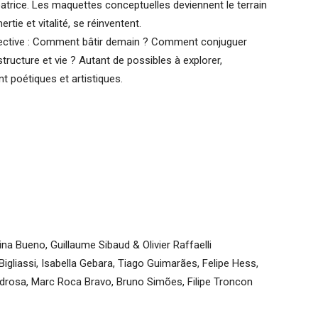
réatrice. Les maquettes conceptuelles deviennent le terrain
rtie et vitalité, se réinventent.
spective : Comment bâtir demain ? Comment conjuguer
ructure et vie ? Autant de possibles à explorer,
 poétiques et artistiques.
ina Bueno, Guillaume Sibaud & Olivier Raffaelli
Bigliassi, Isabella Gebara, Tiago Guimarães, Felipe Hess,
drosa, Marc Roca Bravo, Bruno Simões, Filipe Troncon