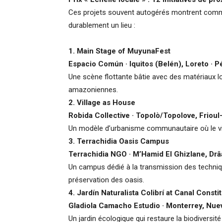
Ces projets souvent autogérés montrent comm
durablement un lieu :
1. Main Stage of MuyunaFest
Espacio Común · Iquitos (Belén), Loreto · P
Une scène flottante bâtie avec des matériaux l
amazoniennes.
2. Village as House
Robida Collective · Topolò/Topolove, Frioul-
Un modèle d’urbanisme communautaire où le vi
3. Terrachidia Oasis Campus
Terrachidia NGO · M’Hamid El Ghizlane, Drâa
Un campus dédié à la transmission des technique
préservation des oasis.
4. Jardín Naturalista Colibrí at Canal Consti
Gladiola Camacho Estudio · Monterrey, Nue
Un jardin écologique qui restaure la biodiversité