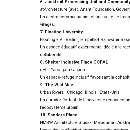
6.
Jackfruit Processing Unit and Communit
atArchitecture (avec Anant Foundation, Govern
Un centre communautaire et une unité de trans
villages.
7.
Floating University
Floating e.V. · Berlin (Tempelhof Rainwater Basi
Un espace éducatif expérimental dédié à la rech
collaboratif.
8.
Shelter Inclusive Place COPAL
o+h · Yamagata · Japon
Un espace-refuge inclusif favorisant la cohabit
9.
The Wild Mile
Urban Rivers · Chicago, Illinois · États-Unis
Un corridor flottant de biodiversité reconnectan
l’écosystème urbain.
10.
Sanders Place
NMBW Architecture Studio · Melbourne · Austra