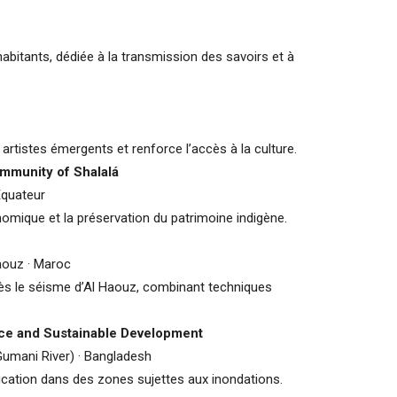
habitants, dédiée à la transmission des savoirs et à
 artistes émergents et renforce l’accès à la culture.
ommunity of Shalalá
 Équateur
nomique et la préservation du patrimoine indigène.
aouz · Maroc
ès le séisme d’Al Haouz, combinant techniques
nce and Sustainable Development
Gumani River) · Bangladesh
ducation dans des zones sujettes aux inondations.