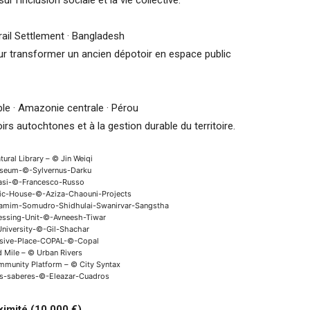
r l’inclusion sociale et la vie collective.
rail Settlement · Bangladesh
 transformer un ancien dépotoir en espace public
ble · Amazonie centrale · Pérou
s autochtones et à la gestion durable du territoire.
ural Library – © Jin Weiqi
seum-©-Sylvernus-Darku
asi-©-Francesco-Russo
mic-House-©-Aziza-Chaouni-Projects
amim-Somudro-Shidhulai-Swanirvar-Sangstha
cessing-Unit-©-Avneesh-Tiwar
University-©-Gil-Shachar
lusive-Place-COPAL-©-Copal
d Mile – © Urban Rivers
munity Platform – © City Syntax
los-saberes-©-Eleazar-Cuadros
oximité (10 000 €)