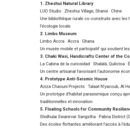
1. Zheshui Natural Library
LUO Studio · Zheshui Village, Shanxi · Chine
Une bibliothèque rurale co-construite avec les 
l’écologie locale.
2.
Limbo Museum
Limbo Accra · Accra · Ghana
Un musée mobile et participatif qui soutient les
3.
Chaki Wasi, Handicrafts Center of the C
La Cabina de la curiosidad · Shalalá, Quilotoa ·
Un centre artisanal favorisant l’autonomie éco
4.
Prototype Anti-Seismic House
Aziza Chaouni Projects · Talaat N’yacoub, Al H
Un prototype d’habitat parasismique conçu apr
traditionnelles et innovation.
5.
Floating Schools for Community Resilie
Shidhulai Swanirvar Sangstha · Pabna District (
Des écoles flottantes améliorant l’accès à l’é