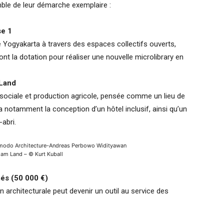
le de leur démarche exemplaire :
se 1
 de Yogyakarta à travers des espaces collectifs ouverts,
ront la dotation pour réaliser une nouvelle microlibrary en
 Land
on sociale et production agricole, pensée comme un lieu de
ra notamment la conception d’un hôtel inclusif, ainsi qu’un
abri.
odo Architecture-Andreas Perbowo Widityawan
 am Land – © Kurt Kuball
més (50 000 €)
architecturale peut devenir un outil au service des