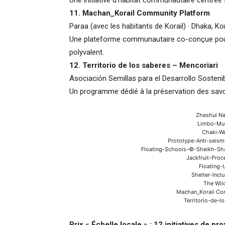
Une initiative d’habitat communautaire centrée su
11.
Machan_Korail Community Platform
Paraa (avec les habitants de Korail) · Dhaka, Ko
Une plateforme communautaire co-conçue pour
polyvalent.
12.
Territorio de los saberes – Mencoriari
Asociación Semillas para el Desarrollo Sosteni
Un programme dédié à la préservation des savoir
Zheshui Nat
Limbo-Mu
Chaki-W
Prototype-Anti-seis
Floating-Schools-©-Sheikh-Sh
Jackfruit-Pro
Floating-
Shelter-Inc
The Wil
Machan_Korail Com
Territorio-de-
Prix « Échelle locale » : 12 initiatives de pr