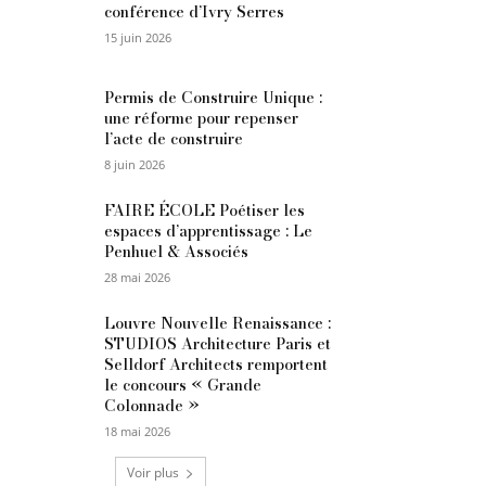
conférence d’Ivry Serres
15 juin 2026
Permis de Construire Unique :
une réforme pour repenser
l’acte de construire
8 juin 2026
FAIRE ÉCOLE Poétiser les
espaces d’apprentissage : Le
Penhuel & Associés
28 mai 2026
Louvre Nouvelle Renaissance :
STUDIOS Architecture Paris et
Selldorf Architects remportent
le concours « Grande
Colonnade »
18 mai 2026
Voir plus