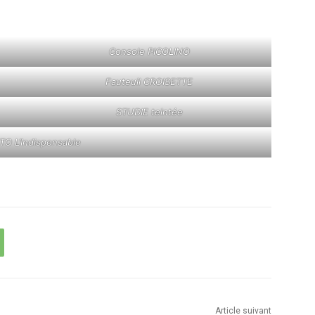
Console PICOLINO
Fauteuil CROISETTE
STUDIE teintée
O L’Indispensable
Article suivant