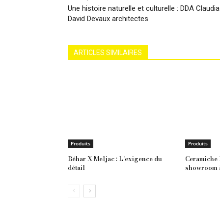
Une histoire naturelle et culturelle : DDA Claudia
David Devaux architectes
ARTICLES SIMILAIRES
Produits
Produits
Béhar X Meljac : L’exigence du
Ceramiche 
détail
showroom à