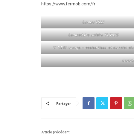
https://www.fermob.com/
fr
Lampe ULLI
Lampadaire solaire YUNOS
STUDIE lounge – assise tissu et dossier alu
GOOST
Partager
Article précédent