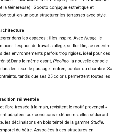
 et la Généreuse) : Goosto conjugue esthétique et
on tout-en-un pour structurer les terrasses avec style.
architecture
égrer dans les espaces : il les inspire. Avec
Nuage
, le
ier, l’espace de travail s’allège, se fluidifie, se recentre.
 des environnements parfois trop rigides, idéal pour des
érénité.Dans le même esprit,
Picolino
, la nouvelle console
ic dans les lieux de passage : entrée, couloir ou chambre. Sa
ntraints, tandis que ses 25 coloris permettent toutes les
tradition réinventée
et fibre tressée à la main, revisitent le motif provençal «
ent adaptées aux conditions extérieures, elles séduiront
ôté, les déclinaisons en bois teinté de la gamme
Studie
,
temporel du hêtre. Associées à des structures en